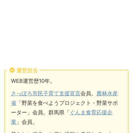
運営担当
WEB運営歴10年。
さっぽろ市民子育て支援宣言
会員。
農林水産
省
「野菜を食べようプロジェクト・野菜サポ
ーター」会員。群馬県「
ぐんま食育応援企
業
」会員。
クーポン対象のおせちと割引価格
は以下の通り。
おススメ