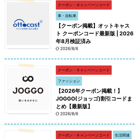
クーポン・キャンペーンコード
特選商品 優待割引一覧
割引金額
車・自転車
カット済 生ずわい蟹 0.8kg(800g×1パッ
200円割
【クーポン掲載】オットキャス
ク)、 カット済 ボイルずわい蟹
引
ト クーポンコード最新版 | 2026
1.6kg（800g×2パック）、 黒毛和牛 肩ロ
年8月検証済み
ーススライス すき焼き用 500g、 ロースト
2026/8/6
ビーフ 500g、 ローストビーフ 800g、 黒
毛和牛 サーロインステーキ 200g×2枚、
やまやの博多もつ鍋セット、 合鴨鍋セッ
クーポン・キャンペーンコード
ト、 のどぐろ炙り刺し・しゃぶしゃぶセッ
ファッション
ト
【2026年クーポン掲載！】
カット済 ボイルたらば蟹 0.8kg(800g×1パ
300円
JOGGO(ジョッゴ)割引コードま
ック)、 カット済 生ずわい蟹
割引
とめ【最新版】
1.6kg(800g×2パック)］、 生ずわい蟹 しゃ
2026/8/6
ぶしゃぶ用 1.4kg(700g×2パック)、 仙台牛
特選セット 1kg、 黒毛和牛 肩ローススライ
ス すき焼き用 800g、 ローストビーフ
クーポン・キャンペーンコード
生活関連