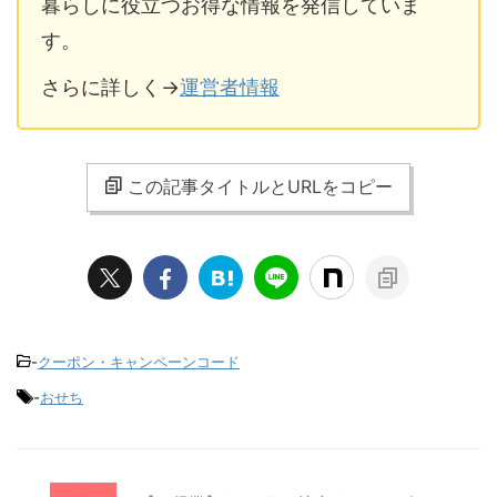
暮らしに役立つお得な情報を発信していま
す。
盛付おせち 優待割引一覧
割引金額
さらに詳しく→
運営者情報
板前魂の花籠、 板前魂の祝寿、 板前魂の
200円割
望、 板前魂の瑠璃、 板前魂の竹、 板前魂
引
の春小箱、 板前魂の八宝、 板前魂の小桜
この記事タイトルとURLをコピー
（2個セット）、 板前魂の小桜（3個セッ
ト）、 板前魂の煌、 板前魂のやわらかお
せち 、 板前魂のおつまみおせち
板前魂の初夢、 板前魂の松、 板前魂の
300円
雅、 板前魂の天神、 板前魂のソレイユ、
割引
-
クーポン・キャンペーンコード
板前魂の百福、 板前魂の万里、 板前魂の
子ども用おせち、 板前魂の肉三昧おせち、
-
おせち
板前魂の高砂、 板前魂の飛翔、 板前魂の
白鳳、 板前魂の大和、 板前魂の煌（2個セ
ット）、 板前魂の煌（3個セット）、 板前