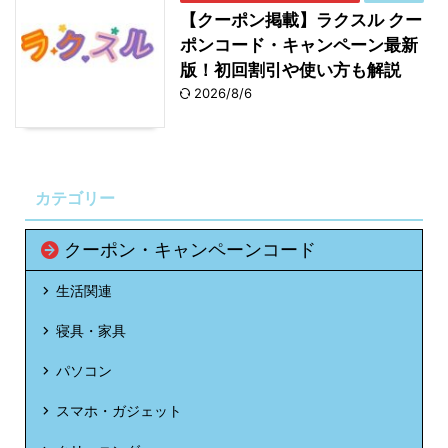
1kg、 黒毛和牛 サーロインステーキ
【クーポン掲載】ラクスル クー
200g×3枚、 黒毛和牛 サーロインステーキ
ポンコード・キャンペーン最新
200g×4枚、 とらふぐセット、 天然クエ鍋
版！初回割引や使い方も解説
セット
2026/8/6
カット済 ボイルずわい蟹＆ボイルたらば蟹
400円
食べ比べセット1.6kg (800g×2パック)、 カ
割引
ット済 生ずわい蟹 2.4kg(800g×3パッ
ク)、 やまやの博多もつ鍋 2個セット、 合
カテゴリー
鴨鍋 2個セット、 のどぐろ炙り刺し・しゃ
ぶしゃぶ 2個セット
クーポン・キャンペーンコード
カット済 ボイルたらば蟹 1.6kg(800g×2パ
500円割
生活関連
ック)、 生ずわい蟹 しゃぶしゃぶ用
引
寝具・家具
2kg(500g×4パック)
パソコン
カット済 ボイルずわい蟹＆ボイルたらば蟹
600円割
食べ比べセット 3.2kg(800g×4パック)、
引
スマホ・ガジェット
とらふぐ 2個セット