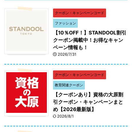
クーポン・キャンペーンコード
マイおせち 優待割引一覧
割引金額
ファッション
【10％OFF！】STANDOOL割引
マイおせちの購入合計金額（送料を除く）
200円割
5,000円～9,999円
引
クーポン掲載中！お得なキャン
ペーン情報も！
マイおせちの購入合計金額（送料を除く）
400円
2026/7/31
10,000円～14,999円
割引
マイおせちの購入合計金額（送料を除く）
600円割
クーポン・キャンペーンコード
15,000円～19,999円
引
教育関連クーポン
マイおせちの購入合計金額（送料を除く）
800円割
【クーポンあり】資格の大原割
20,000円～24,999円
引
引クーポン・キャンペーンまと
め【2026最新版】
マイおせちの購入合計金額（送料を除く）
1,000円
2026/8/1
25,000円～
割引