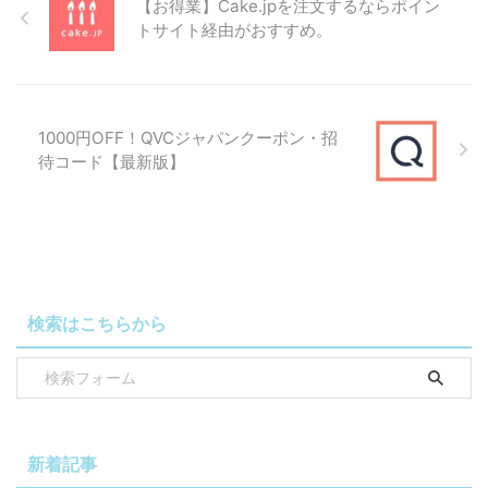
魂のやわらかおせち（二段重）、 板前魂の
【お得業】Cake.jpを注文するならポイン
やわらかおせち（三段重）
トサイト経由がおすすめ。
板前魂の葵、 板前魂の慶、 板前魂の曙、
400円
板前魂の極、 板前魂の富士、 板前魂の朱
割引
雀、 板前魂の琥珀、 板前魂の龍宮、 板前
1000円OFF！QVCジャパンクーポン・招
魂の七福神、 板前魂の花籠（2個セッ
待コード【最新版】
ト）、 板前魂の望（2個セット）、 板前魂
の竹（2個セット）、 板前魂の瑠璃（2個
セット）、 板前魂の八宝（2個セット）、
板前魂の祝寿（2個セット）
板前魂の六段重、 板前魂の雅（2個セッ
600円割
検索はこちらから
ト）、 板前魂の初夢（2個セット）、 板前
引
魂の松（2個セット）、 板前魂の天神（2
個セット）、ｍ、 板前魂の百福（2個セッ
ト）
700円割
新着記事
板前魂の七段重［14］
引