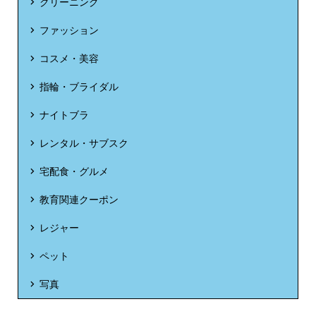
クリーニング
カット済 ボイルずわい蟹＆ボイルたらば蟹
700円割
ファッション
食べ比べセット 4.8kg (800g×6パック)、
引
カット済 ボイルたらば蟹 2.4kg(800g×3パ
コスメ・美容
ック)
指輪・ブライダル
ナイトブラ
レンタル・サブスク
宅配食・グルメ
教育関連クーポン
レジャー
ペット
写真