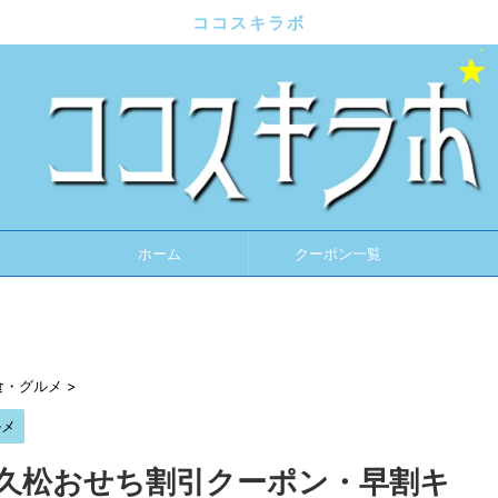
ココスキラボ
ホーム
クーポン一覧
食・グルメ
>
ルメ
多久松おせち割引クーポン・早割キ