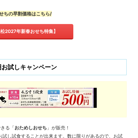
おせちの早割価格はこちら/
松2027年新春おせち特集】
0円お試しキャンペーン
できる「
おためしおせち
」が販売！
別）でお試し試食することが出来ます。数に限りがあるので、お試