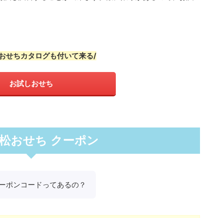
。
・おせちカタログも付いて来る/
お試しおせち
松おせち クーポン
ーポンコードってあるの？