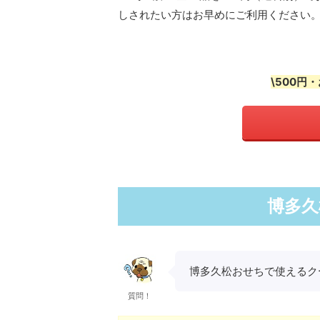
しされたい方はお早めにご利用ください
\500円
博多久
博多久松おせちで使えるク
質問！