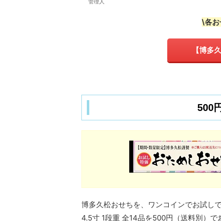
管理人
\各
【博多久
50
博多久松おせちを、ワンコインでお試し
4.5寸 1段重 全14品を500円（送料