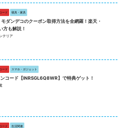
コード
寝具・家具
新】モダンデコのクーポン取得方法を全網羅！楽天・
買い方も解説！
ンテリア
コード
スマホ・ガジェット
ーポンコード【INRSGL6Q8WR】で特典ゲット！
電
コード
生活関連