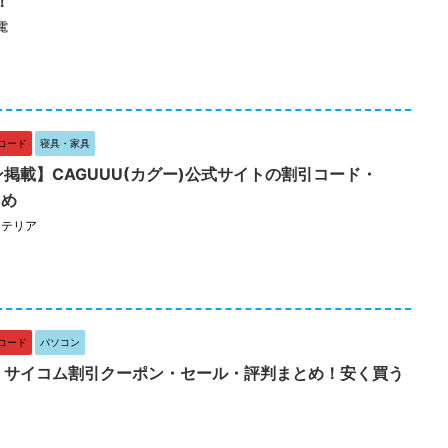
！
電
コード
寝具・家具
ン掲載】CAGUUU(カグー)公式サイトの割引コード・
とめ
ンテリア
コード
パソコン
新】サイコム割引クーポン・セール・評判まとめ！安く買う