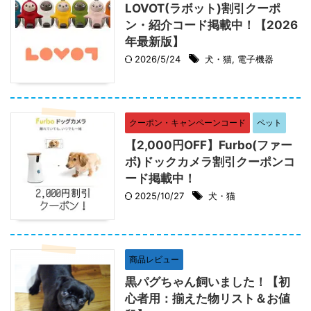
LOVOT(ラボット)割引クーポ
ン・紹介コード掲載中！【2026
年最新版】
2026/5/24
犬・猫
,
電子機器
クーポン・キャンペーンコード
ペット
【2,000円OFF】Furbo(ファー
ボ)ドックカメラ割引クーポンコ
ード掲載中！
2025/10/27
犬・猫
商品レビュー
黒パグちゃん飼いました！【初
心者用：揃えた物リスト＆お値