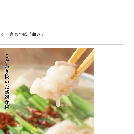
える、京もつ鍋「
亀八
」