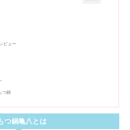
レビュー
ン
もつ鍋
もつ鍋亀八とは