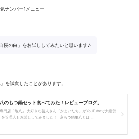
気ナンバー1メニュー
自慢の白」をお試ししてみたいと思います♪
色」を試食したことがあります。
八のもつ鍋セット食べてみた！レビューブログ。
専門店「亀八」 大好きな芸人さん「かまいたち」がYouTubeで大絶賛
を管理人もお試ししてみました！ 京もつ鍋亀八とは ...