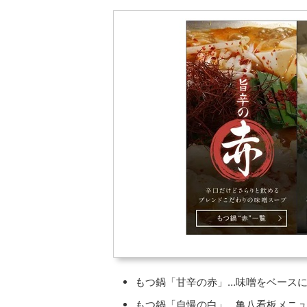
もつ鍋「甘辛の赤」…味噌をベース
もつ鍋「自慢の白」…亀八看板メニ