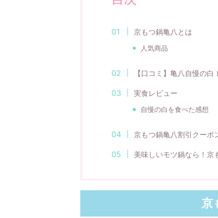
京もつ鍋亀八とは
人気商品
【口コミ】亀八自慢の白 
実食レビュー
自慢の白を食べた感想
京もつ鍋亀八割引クーポ
美味しいモツ鍋なら！京
京