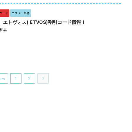
コード
コスメ・美容
エトヴォス( ETVOS)割引コード情報！
粧品
rev
1
2
3