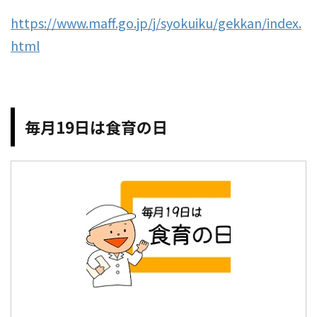
https://www.maff.go.jp/j/syokuiku/gekkan/index.
html
毎月19日は食育の日